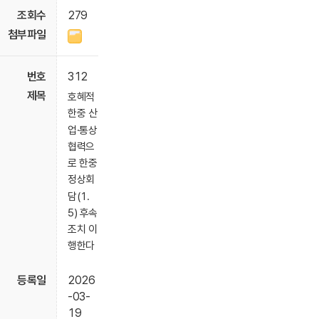
279
312
호혜적
한중 산
업·통상
협력으
로 한중
정상회
담(1.
5) 후속
조치 이
행한다
2026
-03-
19