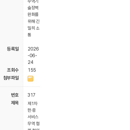
무역기
술장벽
완화를
위해 긴
밀히 소
통
2026
-06-
24
155
317
제1차
한·중
서비스
무역 협