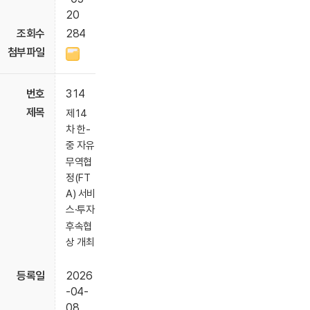
20
284
314
제14
차 한-
중 자유
무역협
정(FT
A) 서비
스·투자
후속협
상 개최
2026
-04-
08