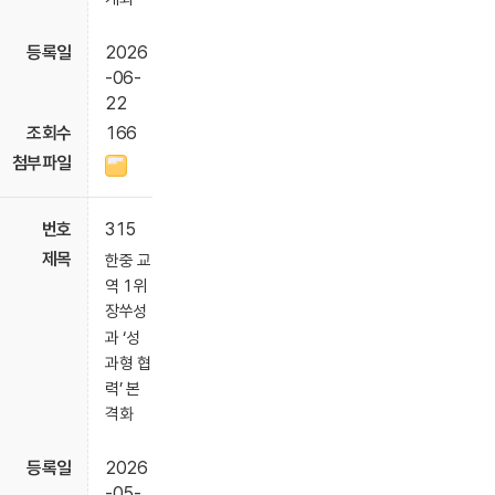
2026
-06-
22
166
315
한중 교
역 1위
장쑤성
과 ‘성
과형 협
력’ 본
격화
2026
-05-