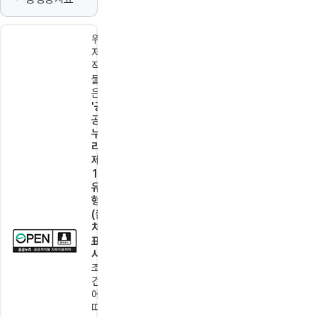
위
저
작
물
은
'공
공
누
리
제
1
유
형
(출
처
표
시)'
조
건
에
따