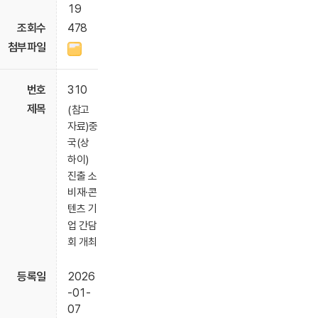
19
478
310
(참고
자료)중
국(상
하이)
진출 소
비재·콘
텐츠 기
업 간담
회 개최
2026
-01-
07