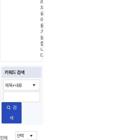
라
자
유
이
용
가
능
합
니
다.
키워드 검색
검
색
전체