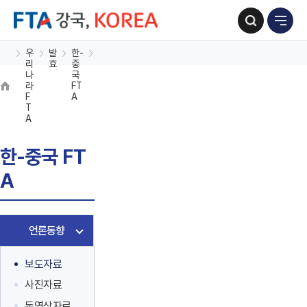
우
발
한-
언
보
리
효
중
론
도
나
국
동
자
라
FT
향
료
F
A
T
A
한-중국 FT
A
언론동향
보도자료
사진자료
동영상자료