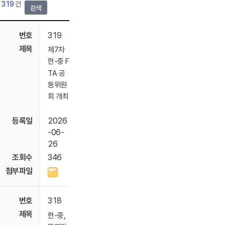
319
건
검색
319
제7차
한-중 F
TA 공
동위원
회 개최
2026
-06-
26
346
318
한-중,