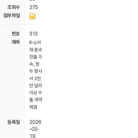
275
313
K-소비
재 중국
진출 가
속, 청
두 행사
서 2천
만 달러
이상 수
출 계약
체결
2026
-03-
19