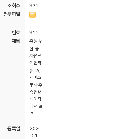
321
311
올해 첫
한-중
자유무
역협정
(FTA)
서비스·
투자 후
속협상
베이징
에서 열
려
2026
-01-