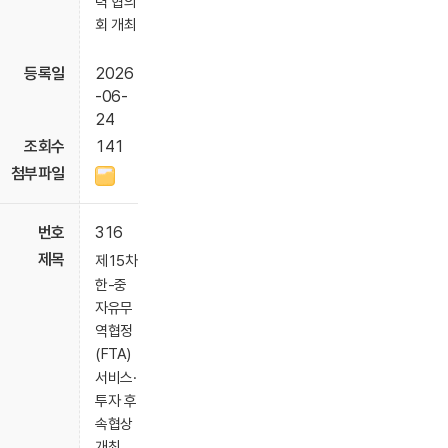
력 협의
회 개최
2026
-06-
24
141
316
제15차
한-중
자유무
역협정
(FTA)
서비스·
투자 후
속협상
개최