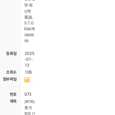
망-험
난한
風波,
S.T.O.
R.M.에
대비하
라!
2025
-01-
13
108
973
(KITA)
美 트
럼프 신