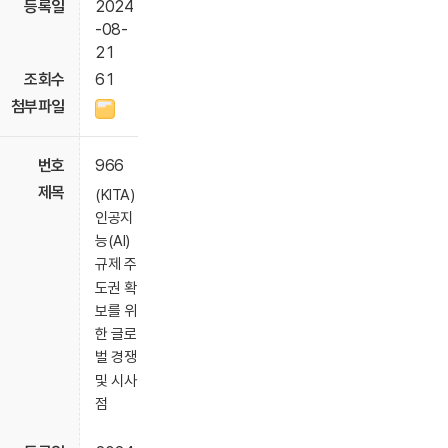
2024
-08-
21
61
966
(KITA)
인공지
능(AI)
규제 주
도권 확
보를 위
한 글로
벌 경쟁
및 시사
점