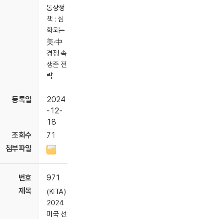
통상정
책 : 심
화되는
美·中
경쟁 속
생존 전
략
2024
-12-
18
71
971
(KITA)
2024
미국 선