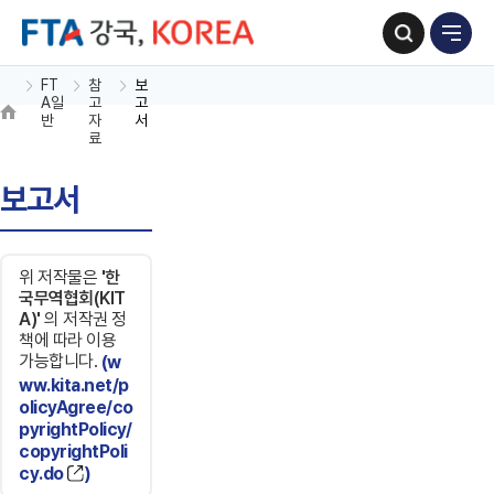
FT
참
보
A일
고
고
반
자
서
료
보고서
위 저작물은
'한
국무역협회(KIT
A)'
의 저작권 정
책에 따라 이용
가능합니다.
(w
ww.kita.net/p
olicyAgree/co
pyrightPolicy/
copyrightPoli
cy.do
)