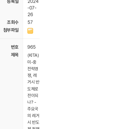
2024
-07-
26
57
965
(KITA)
미-중
전략경
쟁, 레
거시 반
도체로
전이되
나? -
주요국
의 레거
시 반도