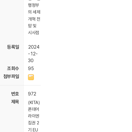
행정부
의 세제
개혁 전
망 및
시사점
2024
-12-
30
95
972
(KITA)
폰데어
라이엔
집권 2
기 EU