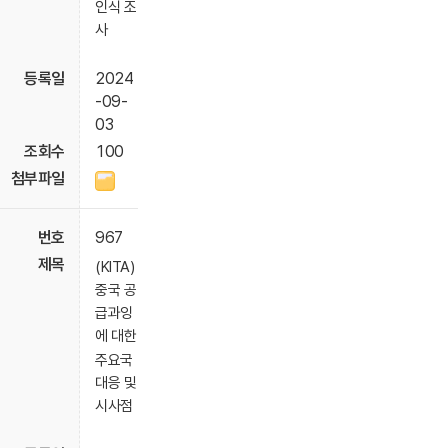
인식 조
사
2024
-09-
03
100
967
(KITA)
중국 공
급과잉
에 대한
주요국
대응 및
시사점