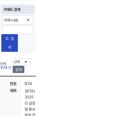
키워드 검색
검
색
전체
974
건
검색
974
(KITA)
2025
년 글로
벌 통상
환경 전