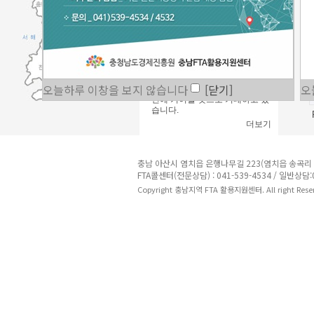
을 개척하는데 많은 도움을 주기
위해 2011년 11월 8일 설립하였
습니다.
충남FTA통상진흥센터는 기획재
정부, FTA무역종합지원센터 및
지역유관기관과 긴밀히 협조하
여 기 발효된 한미, 한EU FTA를
비롯해 거대경제권과의 FTA를
오늘하루 이창을 보지 않습니다
[닫기]
오
적극 지원함으로서 지역경제발
전에 기여할 것으로 기대하고 있
습니다.
더보기
충남 아산시 염치읍 은행나무길 223(염치읍 송곡리 2
FTA콜센터(전문상담) : 041-539-4534 / 일반상담:04
Copyright 충남지역 FTA 활용지원센터. All right Rese