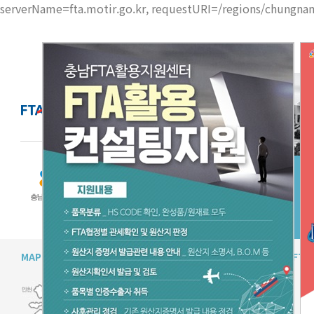
serverName=fta.motir.go.kr, requestURI=/regions/chungna
FTA 활용지원센터
우
협
MAP
인사말
FT
충남FTA통상진흥센터는 충남 기
업들이 현장에서 필요로 하는 정
보를 FTA 활용지원을 통하여
FTA 를 적극 활용하고 해외 시장