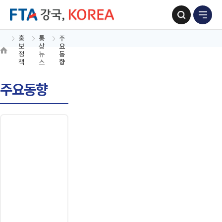
홍
통
주
보
상
요
정
뉴
동
책
스
향
주요동향
위
저
작
물
은
'공
공
누
리
제
4