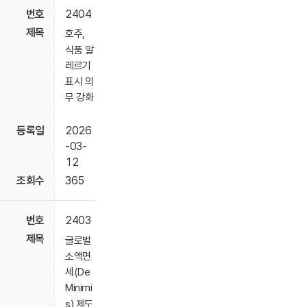
2404
호주,
식품 알
레르기
표시 의
무 강화
2026
-03-
12
365
2403
글로벌
소액면
세(De
Minimi
s) 제도