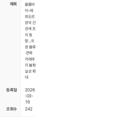
콜롬비
아-에
콰도르
양국 간
관세 조
치 동
향…국
경 물류
·전력
거래까
지 불확
실성 확
대
2026
-03-
16
242