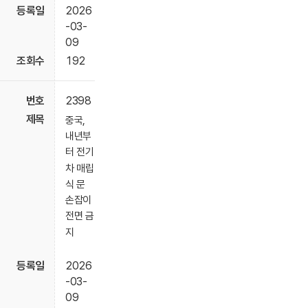
2026
-03-
09
192
2398
중국,
내년부
터 전기
차 매립
식 문
손잡이
전면 금
지
2026
-03-
09