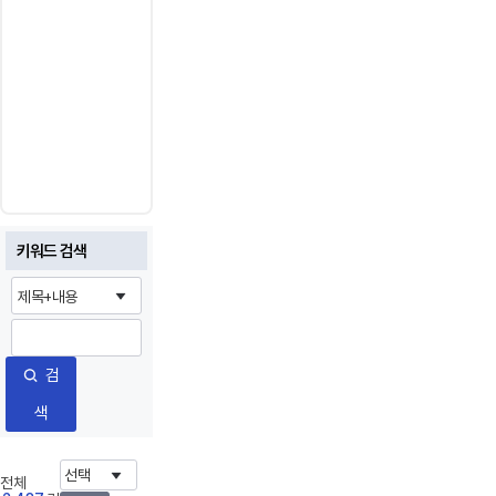
라
자
유
이
용
가
능
합
니
다.
키워드 검색
검
색
전체