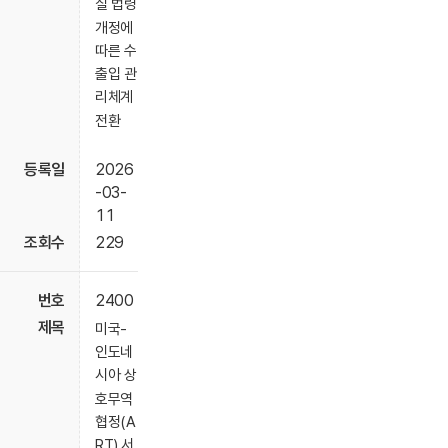
질 법령
개정에
따른 수
출입 관
리체계
전환
2026
-03-
11
229
2400
미국-
인도네
시아 상
호무역
협정(A
RT) 서