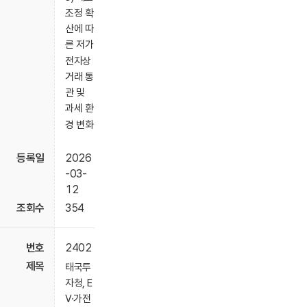
조정 확
산에 따
른 저가
전자상
거래 통
관 및
과세 환
경 변화
2026
-03-
12
354
2402
태국투
자청, E
V·가전