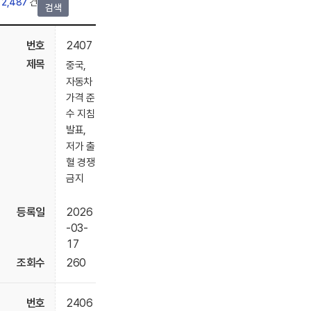
2,487
건
검색
2407
중국,
자동차
가격 준
수 지침
발표,
저가 출
혈 경쟁
금지
2026
-03-
17
260
2406