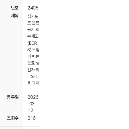
2405
싱가포
르 음료
용기 회
수제도
(BCR
S) 도입
에 따른
음료 생
산자 의
무와 대
응 과제
2026
-03-
12
216