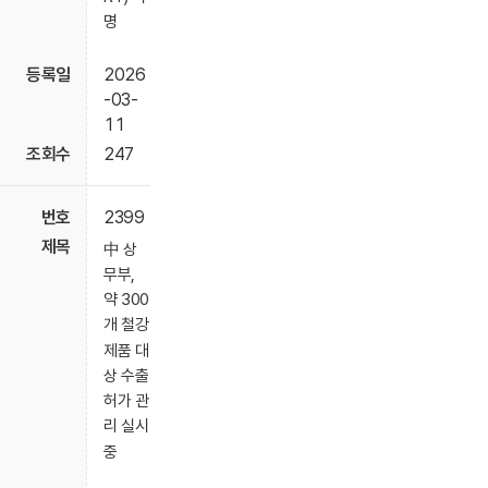
명
2026
-03-
11
247
2399
中 상
무부,
약 300
개 철강
제품 대
상 수출
허가 관
리 실시
중