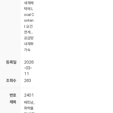
세제혜
택에 L
ocal C
onten
t 요건
연계…
공급망
내재화
가속
2026
-03-
11
263
2401
베트남,
화학물