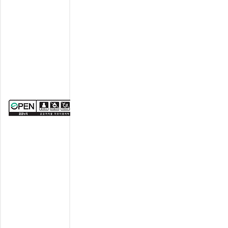
유
형
(출
처
표
시
+
상
업
적
이
용
금
지
+
변
경
금
지)'
조
건
에
따