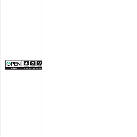
유
형
(출
처
표
시
+
상
업
적
이
용
금
지
+
변
경
금
지)'
조
건
에
따