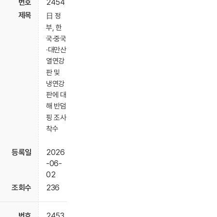
2454
日 정
부, 한
국·중국
·대만산
열연강
판 및
냉연강
판에 대
해 반덤
핑 조사
착수
2026
-06-
02
236
2453