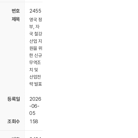
2455
영국 정
부, 자
국 철강
산업 지
원을 위
한 신규
무역조
치 및
산업전
략 발표
2026
-06-
05
158