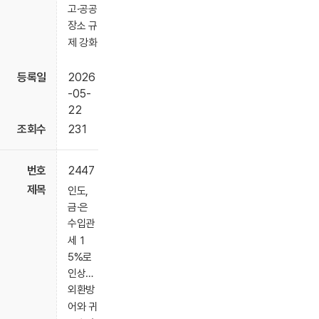
고·공공
장소 규
제 강화
2026
-05-
22
231
2447
인도,
금·은
수입관
세 1
5%로
인상…
외환방
어와 귀