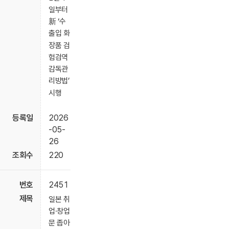
일부터
新 ‘수
출입 화
장품 검
험검역
감독관
리방법’
시행
2026
-05-
26
220
2451
일본 취
업·창업
문 좁아