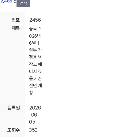
2,486
건
검색
2456
중국, 2
026년
6월 1
일부 가
정용 냉
장고 에
너지 효
율 기준
전면 개
정
2026
-06-
05
359