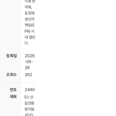
시행 본
격화,
포장재
생산자
책임(E
PR) 시
대 열린
다
2026
-05-
26
262
2449
EU 산
림전용
방지법
(EUD