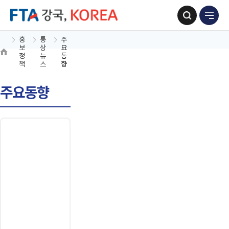
홍
통
주
보
상
요
정
뉴
동
책
스
향
주요동향
위
저
작
물
은
'공
공
누
리
제
4