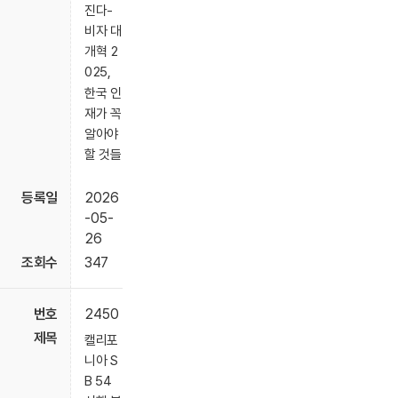
진다-
비자 대
개혁 2
025,
한국 인
재가 꼭
알아야
할 것들
2026
-05-
26
347
2450
캘리포
니아 S
B 54