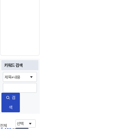
라
자
유
이
용
가
능
합
니
다.
키워드 검색
검
색
전체