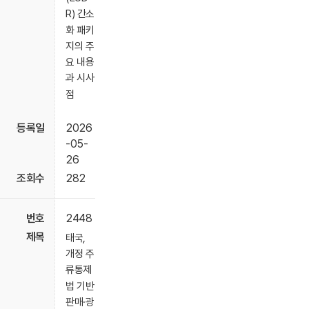
R) 간소
화 패키
지의 주
요 내용
과 시사
점
2026
-05-
26
282
2448
태국,
개정 주
류통제
법 기반
판매·광