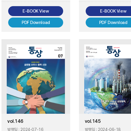
E-BOOK View
E-BOOK View
PDF Download
PDF Download
vol.146
vol.145
발행일 :
2024-07-16
발행일 :
2024-06-18