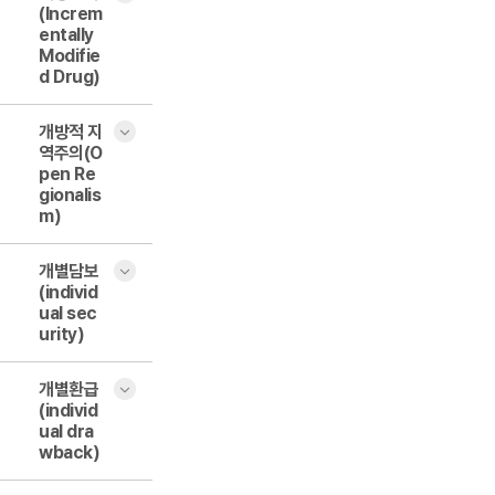
(Increm
entally
Modifie
d Drug)
개방적 지
역주의(O
pen Re
gionalis
m)
개별담보
(individ
ual sec
urity)
개별환급
(individ
ual dra
wback)