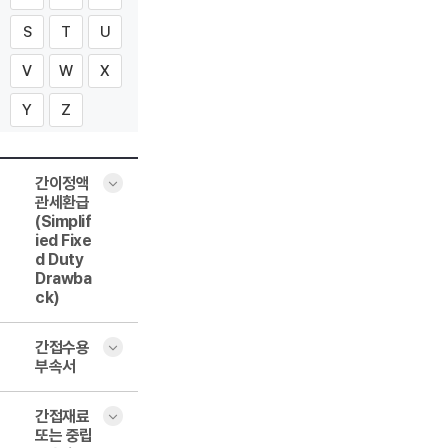
S
T
U
V
W
X
Y
Z
간이정액
관세환급
(Simplif
ied Fixe
d Duty
Drawba
ck)
간접수용
부속서
간접재료
또는 중립