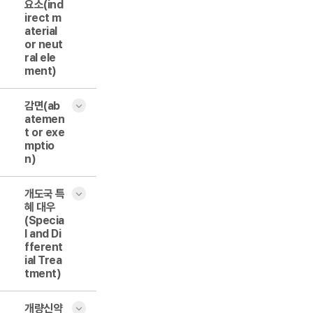
요소(ind
irect m
aterial
or neut
ral ele
ment)
감면(ab
atemen
t or exe
mptio
n)
개도국 특
혜 대우
(Specia
l and Di
fferent
ial Trea
tment)
개량신약