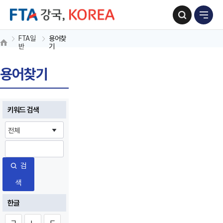
FTA일
용어찾
반
기
용어찾기
키워드 검색
검
색
한글
ㄱ
ㄴ
ㄷ