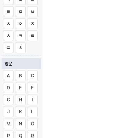
ㄹ
ㅁ
ㅂ
ㅅ
ㅇ
ㅈ
ㅊ
ㅋ
ㅌ
ㅍ
ㅎ
영문
A
B
C
D
E
F
G
H
I
J
K
L
M
N
O
P
Q
R